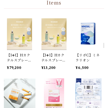
Items
【1➕1】Hカク
【1➕1】Hカク
【リポC】ミネ
テルスプレー6
テルスプレー1
ラリオン
セット
セット
¥79,200
¥13,200
¥6,500