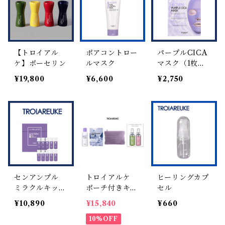
【トロイアル
ポアコントロー
パープルCICA
ケ】ポーセリン
ルマスク
マスク（1枚入
り）
¥19,800
¥6,600
¥2,750
センアンプル
トロイアルケ
ヒーリングカプ
ミラクルキット
ポーチ付きキッ
セル
1ml×10
ト
¥10,890
¥15,840
¥660
10%OFF