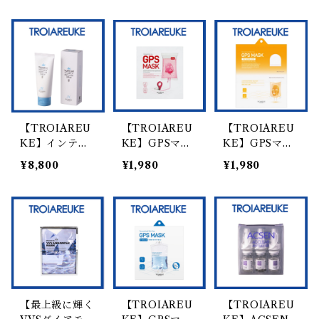
【TROIAREU
【TROIAREU
【TROIAREU
KE】インテン
KE】GPSマス
KE】GPSマス
スUVプロテク
ク レッドディ
ク ビタトーニ
¥8,800
¥1,980
¥1,980
タークリーム
エイジング1 枚
ング 1枚
【最上級に輝く
【TROIAREU
【TROIAREU