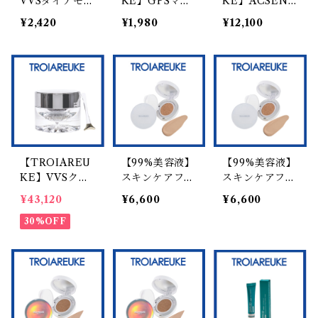
VVSダイアモン
KE】GPSマス
KE】ACSEN
ド】VVSエンハ
ク Tレスキュー
ACクリアアン
¥2,420
¥1,980
¥12,100
ンサーマスク 1
1 枚
プルキット
枚入
【TROIAREU
【99%美容液】
【99%美容液】
KE】VVSクリ
スキンケアファ
スキンケアファ
ーム
ンデーション
ンデーション
¥43,120
¥6,600
¥6,600
(ナチュラルベ
(ライトベージ
30%OFF
ージュ)
ュ)