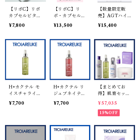
【リポC】リポ
【リポC】リ
【数量限定販
カプセルビタミ
ポ・カプセルビ
売】AGTハイ
ンC 30包入
タミンC＋Cer
ドロクリーム
¥7,800
¥13,500
¥15,400
a
H+カクテル モ
H+カクテル リ
【まとめてお
イスチャライジ
ジュブネイティ
得】肌育セッ
ング アンプル
ング アンプル
ト！
¥7,700
¥7,700
¥57,035
(緑) 70ml
(RED) 70ml
15%OFF