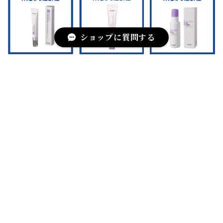
ショップに質問する
AC SPOT SO
AC CREAM
TOC TONER
LUTION
¥8,800
¥6,600
¥9,900
キーワードから探す
カテゴリから探す
SELEMIX SE
【水光肌】シー
ACSEN センア
RUM
ルドクリーム25
ンプル35ml
REVI
ml
¥8,800
¥7,700
¥22,000