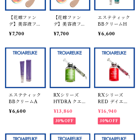
【花嫁ファン
【花嫁ファン
エステティック
デ】美容液ファ
デ】美容液ファ
BBクリームH
ンデーション
ンデーション
¥7,700
¥7,700
¥6,600
(ピンクベージ
(イエローベー
ュ)
ジュ)
エステティック
RXシリーズ
RXシリーズ
BBクリームA
HYDRA クエン
RED デイエイ
チング アンプ
ジング アンプ
¥6,600
¥13,860
¥16,940
ル セラム 35ml
ル セラム 35ml
30%OFF
30%OFF