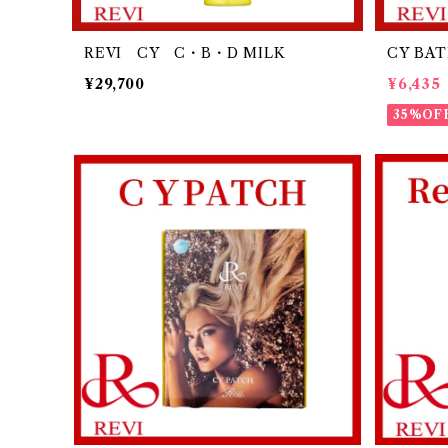
REVI CY C・B・D MILK
CY BA
¥29,700
¥6,435
35%OF