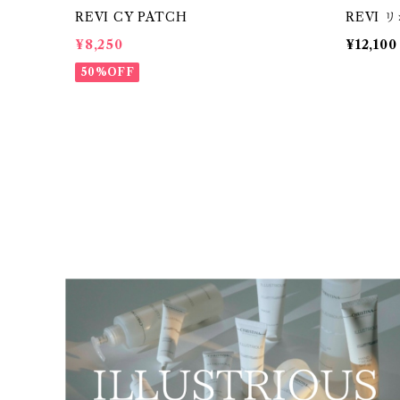
REVI CY PATCH
REVI
¥8,250
¥12,100
50%OFF